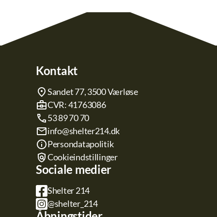
Kontakt
Sandet 77, 3500 Værløse
CVR: 41763086
53 89 70 70
info@shelter214.dk
Persondatapolitik
Cookieindstillinger
Sociale medier
Shelter 214
@shelter_214
Åbningstider