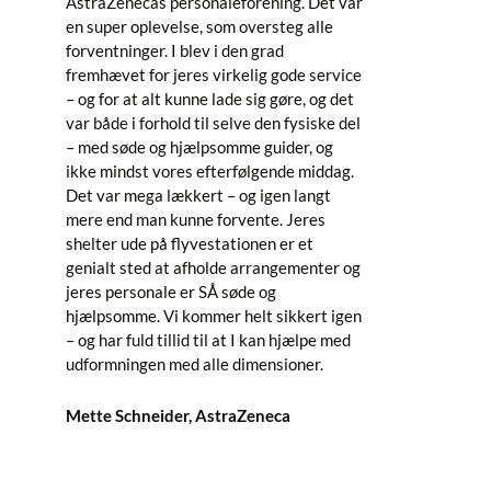
AstraZenecas personaleforening. Det var
Som 
en super oplevelse, som oversteg alle
til t
forventninger. I blev i den grad
facil
fremhævet for jeres virkelig gode service
træni
– og for at alt kunne lade sig gøre, og det
giver
var både i forhold til selve den fysiske del
træn
– med søde og hjælpsomme guider, og
kamme
ikke mindst vores efterfølgende middag.
hjæl
Det var mega lækkert – og igen langt
fant
mere end man kunne forvente. Jeres
sand
shelter ude på flyvestationen er et
været
genialt sted at afholde arrangementer og
skul
jeres personale er SÅ søde og
jeg f
hjælpsomme. Vi kommer helt sikkert igen
Marat
– og har fuld tillid til at I kan hjælpe med
Shelt
udformningen med alle dimensioner.
flyve
flere
Mette Schneider, AstraZeneca
Tony 