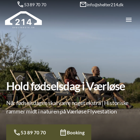
53 89 70 70
info@shelter214.dk
Hold fødselsdag i Værløse
Når fødselsdagen skal være noget ekstra | Historiske
rammer midt i naturen på Værløse Flyvestation
53 89 70 70
Booking