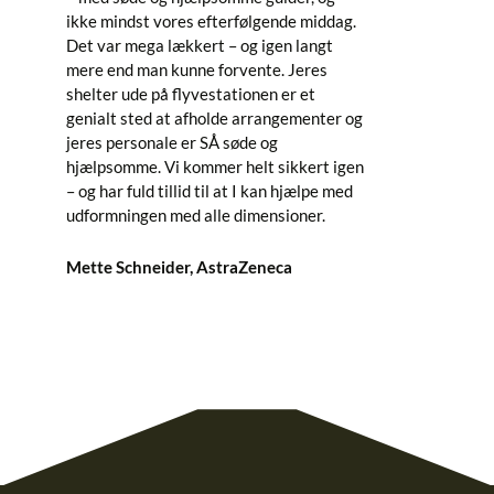
ikke mindst vores efterfølgende middag.
hjæl
Det var mega lækkert – og igen langt
fant
mere end man kunne forvente. Jeres
sand
shelter ude på flyvestationen er et
været
genialt sted at afholde arrangementer og
skul
jeres personale er SÅ søde og
jeg f
hjælpsomme. Vi kommer helt sikkert igen
Marat
– og har fuld tillid til at I kan hjælpe med
Shelt
udformningen med alle dimensioner.
flyve
flere
Mette Schneider, AstraZeneca
Tony 