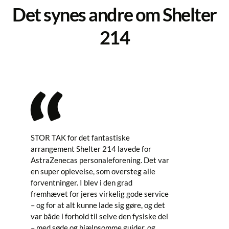
Det synes andre om Shelter
214
STOR TAK for det fantastiske
Shelt
arrangement Shelter 214 lavede for
Værlø
AstraZenecas personaleforening. Det var
Som 
en super oplevelse, som oversteg alle
til t
forventninger. I blev i den grad
facil
fremhævet for jeres virkelig gode service
træni
– og for at alt kunne lade sig gøre, og det
giver
var både i forhold til selve den fysiske del
træn
– med søde og hjælpsomme guider, og
kamme