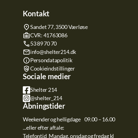
Kontakt
Sandet 77, 3500 Værløse
CVR: 41763086
53 89 70 70
info@shelter214.dk
Persondatapolitik
Cookieindstillinger
Sociale medier
Shelter 214
@shelter_214
Åbningstider
Weekender og helligdage
09.00 – 16.00
...eller efter aftale:
Telefontid
Mandag, onsdag og fredag kl