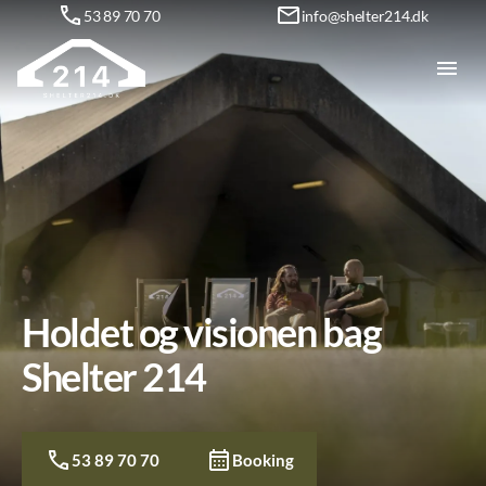
53 89 70 70
info@shelter214.dk
Holdet og visionen bag
Shelter 214
53 89 70 70
Booking